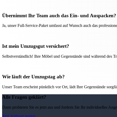
Übernimmt Ihr Team auch das Ein- und Auspacken?
Ja, unser Full-Service-Paket umfasst auf Wunsch auch das professio
Ist mein Umzugsgut versichert?
Selbstverständlich! Ihre Möbel und Gegenstände sind während des Tra
Wie läuft der Umzugstag ab?
Unser Team erscheint pünktlich vor Ort, lädt Ihre Gegenstände sorgfälti
Alle Fragen geklärt?
Dann probieren Sie es jetzt aus und fordern Sie Ihr individuelles Ang
Jetzt Anfrage starten