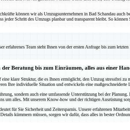
Fachkräfte können wir als Umzugsunternehmen in Bad Schandau auch b
ss jeder Schritt des Umzugs planbar und transparent bleibt. So können S
 erfahrenes Team steht Ihnen von der ersten Anfrage bis zum letzten Ka
er Beratung bis zum Einräumen, alles aus einer Ha
ne klare Struktur, die es Ihnen ermöglicht, den Umzug stressfrei zu m
n Ihre individuelle Situation und entwickeln eine maßgeschneiderte Lö
ührung, sondern auch eine umfassende Unterstützung bei der Planung. E
ns um alles. Mit unserem Know-how und der richtigen Ausrüstung sorge
et für Sie Sicherheit und Zeitersparnis. Unsere erfahrenen Mitarbeit
Details kümmern müssen, sorgen wir dafür, dass alles in bester Ordnu