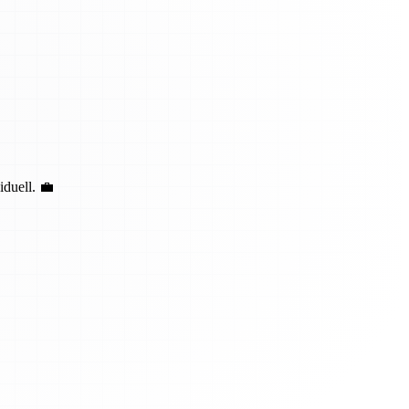
duell. 💼