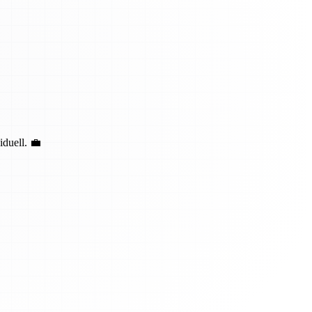
duell. 💼