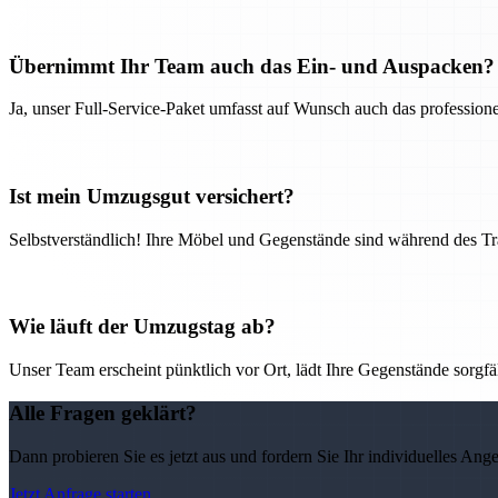
Übernimmt Ihr Team auch das Ein- und Auspacken?
Ja, unser Full-Service-Paket umfasst auf Wunsch auch das professio
Ist mein Umzugsgut versichert?
Selbstverständlich! Ihre Möbel und Gegenstände sind während des Tra
Wie läuft der Umzugstag ab?
Unser Team erscheint pünktlich vor Ort, lädt Ihre Gegenstände sorgfälti
Alle Fragen geklärt?
Dann probieren Sie es jetzt aus und fordern Sie Ihr individuelles Ang
Jetzt Anfrage starten