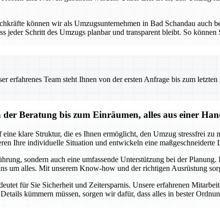
Fachkräfte können wir als Umzugsunternehmen in Bad Schandau auch b
ss jeder Schritt des Umzugs planbar und transparent bleibt. So können S
 erfahrenes Team steht Ihnen von der ersten Anfrage bis zum letzten Ka
er Beratung bis zum Einräumen, alles aus einer Ha
ne klare Struktur, die es Ihnen ermöglicht, den Umzug stressfrei zu m
n Ihre individuelle Situation und entwickeln eine maßgeschneiderte Lö
ührung, sondern auch eine umfassende Unterstützung bei der Planung. E
ns um alles. Mit unserem Know-how und der richtigen Ausrüstung sorge
et für Sie Sicherheit und Zeitersparnis. Unsere erfahrenen Mitarbeit
Details kümmern müssen, sorgen wir dafür, dass alles in bester Ordnu