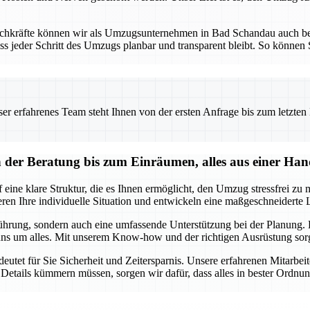
Fachkräfte können wir als Umzugsunternehmen in Bad Schandau auch b
ss jeder Schritt des Umzugs planbar und transparent bleibt. So können S
 erfahrenes Team steht Ihnen von der ersten Anfrage bis zum letzten Ka
er Beratung bis zum Einräumen, alles aus einer Ha
ne klare Struktur, die es Ihnen ermöglicht, den Umzug stressfrei zu m
n Ihre individuelle Situation und entwickeln eine maßgeschneiderte Lö
ührung, sondern auch eine umfassende Unterstützung bei der Planung. E
ns um alles. Mit unserem Know-how und der richtigen Ausrüstung sorge
et für Sie Sicherheit und Zeitersparnis. Unsere erfahrenen Mitarbeit
Details kümmern müssen, sorgen wir dafür, dass alles in bester Ordnu