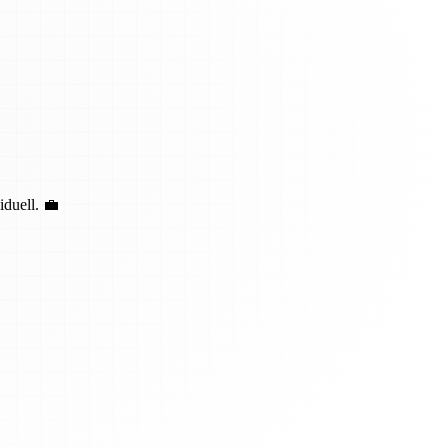
duell. 💼