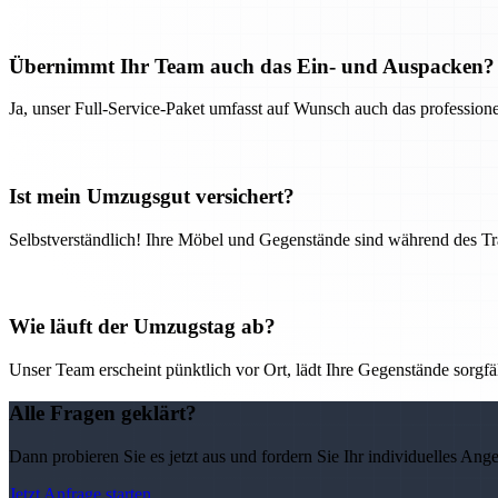
Übernimmt Ihr Team auch das Ein- und Auspacken?
Ja, unser Full-Service-Paket umfasst auf Wunsch auch das professio
Ist mein Umzugsgut versichert?
Selbstverständlich! Ihre Möbel und Gegenstände sind während des Tra
Wie läuft der Umzugstag ab?
Unser Team erscheint pünktlich vor Ort, lädt Ihre Gegenstände sorgfälti
Alle Fragen geklärt?
Dann probieren Sie es jetzt aus und fordern Sie Ihr individuelles Ang
Jetzt Anfrage starten