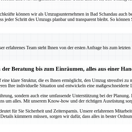
Fachkräfte können wir als Umzugsunternehmen in Bad Schandau auch b
ss jeder Schritt des Umzugs planbar und transparent bleibt. So können S
 erfahrenes Team steht Ihnen von der ersten Anfrage bis zum letzten Ka
er Beratung bis zum Einräumen, alles aus einer Ha
ne klare Struktur, die es Ihnen ermöglicht, den Umzug stressfrei zu m
n Ihre individuelle Situation und entwickeln eine maßgeschneiderte Lö
ührung, sondern auch eine umfassende Unterstützung bei der Planung. E
ns um alles. Mit unserem Know-how und der richtigen Ausrüstung sorge
et für Sie Sicherheit und Zeitersparnis. Unsere erfahrenen Mitarbeit
Details kümmern müssen, sorgen wir dafür, dass alles in bester Ordnu