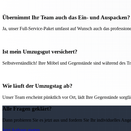
Übernimmt Ihr Team auch das Ein- und Auspacken?
Ja, unser Full-Service-Paket umfasst auf Wunsch auch das professio
Ist mein Umzugsgut versichert?
Selbstverständlich! Ihre Möbel und Gegenstände sind während des Tra
Wie läuft der Umzugstag ab?
Unser Team erscheint pünktlich vor Ort, lädt Ihre Gegenstände sorgfälti
Alle Fragen geklärt?
Dann probieren Sie es jetzt aus und fordern Sie Ihr individuelles Ang
Jetzt Anfrage starten