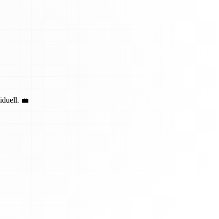
duell. 💼