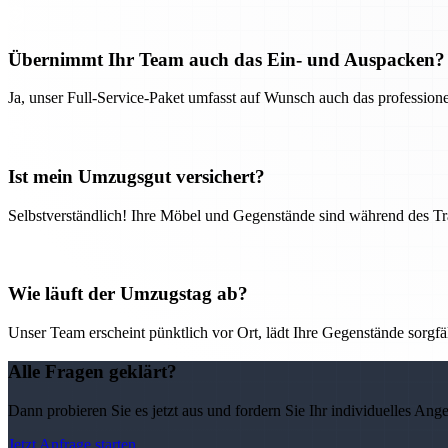
Übernimmt Ihr Team auch das Ein- und Auspacken?
Ja, unser Full-Service-Paket umfasst auf Wunsch auch das professio
Ist mein Umzugsgut versichert?
Selbstverständlich! Ihre Möbel und Gegenstände sind während des Tra
Wie läuft der Umzugstag ab?
Unser Team erscheint pünktlich vor Ort, lädt Ihre Gegenstände sorgfälti
Alle Fragen geklärt?
Dann probieren Sie es jetzt aus und fordern Sie Ihr individuelles Ang
Jetzt Anfrage starten