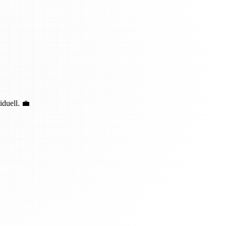
duell. 💼