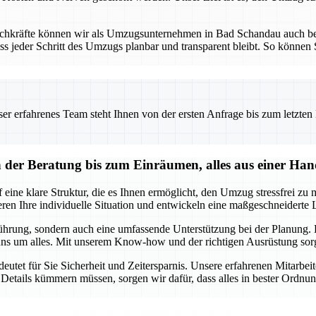
Fachkräfte können wir als Umzugsunternehmen in Bad Schandau auch b
ss jeder Schritt des Umzugs planbar und transparent bleibt. So können S
 erfahrenes Team steht Ihnen von der ersten Anfrage bis zum letzten Ka
er Beratung bis zum Einräumen, alles aus einer Ha
ne klare Struktur, die es Ihnen ermöglicht, den Umzug stressfrei zu m
n Ihre individuelle Situation und entwickeln eine maßgeschneiderte Lö
ührung, sondern auch eine umfassende Unterstützung bei der Planung. E
ns um alles. Mit unserem Know-how und der richtigen Ausrüstung sorge
et für Sie Sicherheit und Zeitersparnis. Unsere erfahrenen Mitarbeit
Details kümmern müssen, sorgen wir dafür, dass alles in bester Ordnu