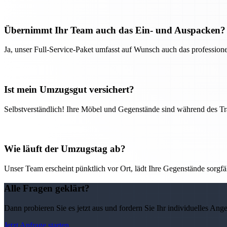
Übernimmt Ihr Team auch das Ein- und Auspacken?
Ja, unser Full-Service-Paket umfasst auf Wunsch auch das professio
Ist mein Umzugsgut versichert?
Selbstverständlich! Ihre Möbel und Gegenstände sind während des Tra
Wie läuft der Umzugstag ab?
Unser Team erscheint pünktlich vor Ort, lädt Ihre Gegenstände sorgfälti
Alle Fragen geklärt?
Dann probieren Sie es jetzt aus und fordern Sie Ihr individuelles Ang
Jetzt Anfrage starten