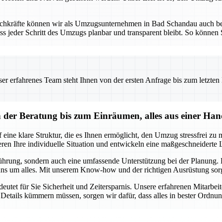
Fachkräfte können wir als Umzugsunternehmen in Bad Schandau auch b
ss jeder Schritt des Umzugs planbar und transparent bleibt. So können S
 erfahrenes Team steht Ihnen von der ersten Anfrage bis zum letzten Ka
er Beratung bis zum Einräumen, alles aus einer Ha
ne klare Struktur, die es Ihnen ermöglicht, den Umzug stressfrei zu m
n Ihre individuelle Situation und entwickeln eine maßgeschneiderte Lö
ührung, sondern auch eine umfassende Unterstützung bei der Planung. E
ns um alles. Mit unserem Know-how und der richtigen Ausrüstung sorge
et für Sie Sicherheit und Zeitersparnis. Unsere erfahrenen Mitarbeit
Details kümmern müssen, sorgen wir dafür, dass alles in bester Ordnu