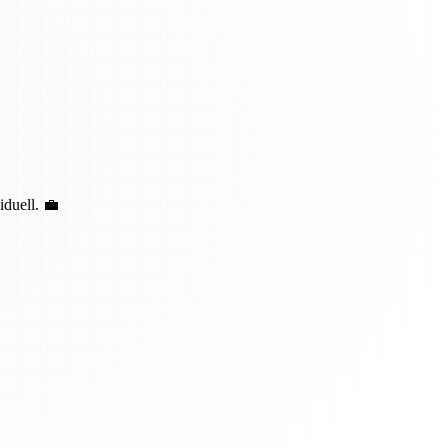
duell. 💼