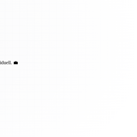
duell. 💼