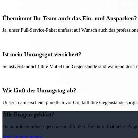
Übernimmt Ihr Team auch das Ein- und Auspacken?
Ja, unser Full-Service-Paket umfasst auf Wunsch auch das professio
Ist mein Umzugsgut versichert?
Selbstverständlich! Ihre Möbel und Gegenstände sind während des Tra
Wie läuft der Umzugstag ab?
Unser Team erscheint pünktlich vor Ort, lädt Ihre Gegenstände sorgfälti
Alle Fragen geklärt?
Dann probieren Sie es jetzt aus und fordern Sie Ihr individuelles Ang
Jetzt Anfrage starten