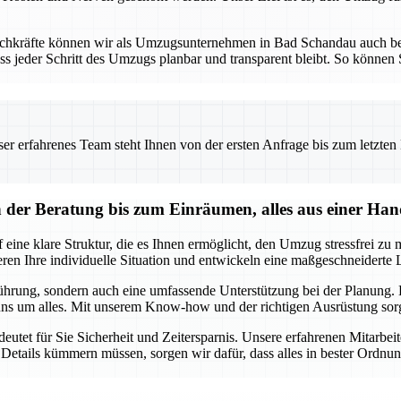
Fachkräfte können wir als Umzugsunternehmen in Bad Schandau auch b
ss jeder Schritt des Umzugs planbar und transparent bleibt. So können S
 erfahrenes Team steht Ihnen von der ersten Anfrage bis zum letzten Ka
er Beratung bis zum Einräumen, alles aus einer Ha
ne klare Struktur, die es Ihnen ermöglicht, den Umzug stressfrei zu m
n Ihre individuelle Situation und entwickeln eine maßgeschneiderte Lö
ührung, sondern auch eine umfassende Unterstützung bei der Planung. E
ns um alles. Mit unserem Know-how und der richtigen Ausrüstung sorge
et für Sie Sicherheit und Zeitersparnis. Unsere erfahrenen Mitarbeit
Details kümmern müssen, sorgen wir dafür, dass alles in bester Ordnu